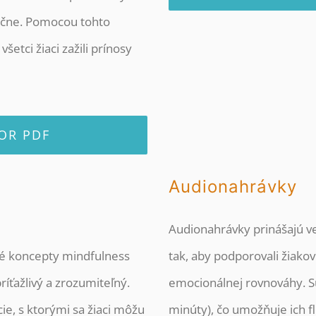
ločne. Pomocou tohto
šetci žiaci zažili prínosy
OR PDF
Audionahrávky
Audionahrávky prinášajú v
é koncepty mindfulness
tak, aby podporovali žiakov
íťažlivý a zrozumiteľný.
emocionálnej rovnováhy. Sú
ie, s ktorými sa žiaci môžu
minúty), čo umožňuje ich fl