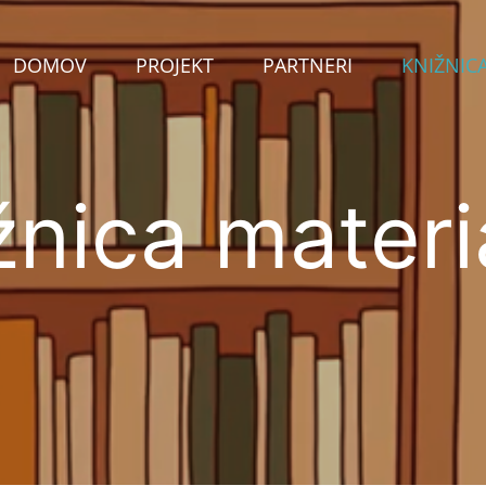
DOMOV
PROJEKT
PARTNERI
KNIŽNIC
žnica materi