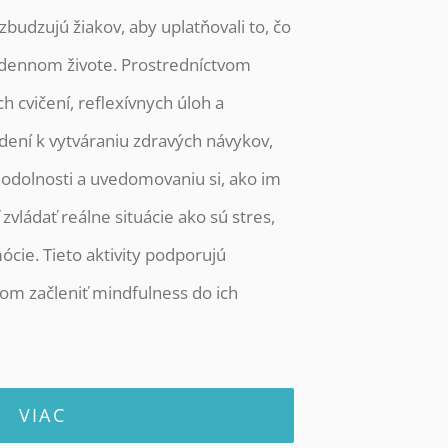
budzujú žiakov, aby uplatňovali to, čo
dodennom živote. Prostredníctvom
 cvičení, reflexívnych úloh a
edení k vytváraniu zdravých návykov,
odolnosti a uvedomovaniu si, ako im
ládať reálne situácie ako sú stres,
ócie. Tieto aktivity podporujú
om začleniť mindfulness do ich
VIAC