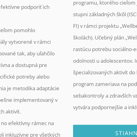
programu, ktorého cieľom j
fektívne podporiť ich
stupni základných škôl (ISCED
FI) v rámci projektu „Wellb
iteľom pomohlo
školách). Učebný plán „Wel
ály vytvorené v rámci
rastúcu potrebu sociálno-
pované tak, aby uľahčilo
odolnosti u adolescentov. 
zívna a dostupná pre
špecializovaných aktivít d
cifické potreby alebo
program zameriava na po
ia je metodika adaptácie
sebakontroly a zdravších 
spešne implementovaný v
vytvára podpornejšie a inkl
 aktivít.
 no efektívny rámec na
STIAH
oli inkluzívne pre všetkých