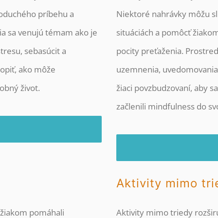
noduchého príbehu a
Niektoré nahrávky môžu sl
ia sa venujú témam ako je
situáciách a pomôcť žiakom 
resu, sebasúcit a
pocity preťaženia. Prostre
opiť, ako môže
uzemnenia, uvedomovania s
obný život.
žiaci povzbudzovaní, aby sa 
začlenili mindfulness do sv
Aktivity mimo tr
by žiakom pomáhali
Aktivity mimo triedy rozši