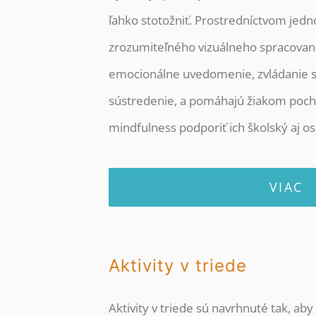
ľahko stotožniť. Prostredníctvom jed
zrozumiteľného vizuálneho spracovan
emocionálne uvedomenie, zvládanie st
sústredenie, a pomáhajú žiakom poch
mindfulness podporiť ich školský aj os
VIAC
Aktivity v triede
Aktivity v triede sú navrhnuté tak, a