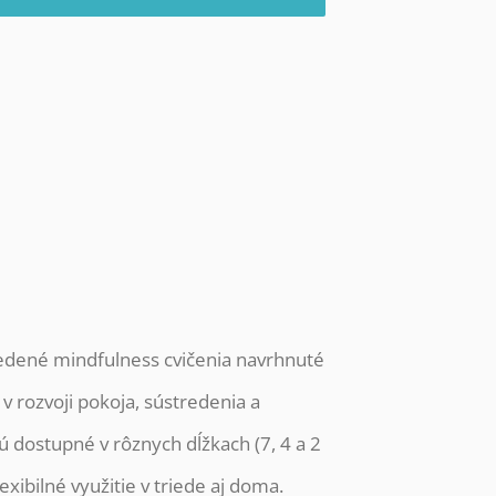
edené mindfulness cvičenia navrhnuté
 v rozvoji pokoja, sústredenia a
 dostupné v rôznych dĺžkach (7, 4 a 2
exibilné využitie v triede aj doma.