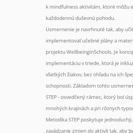
k mindfulness aktivitám, ktoré môžu e
každodennú duševnú pohodu.
Usmernenie je navrhnuté tak, aby uč
implementovať učebné plány a materi
projektu WellbeingInSchools. Je konci
implementáciu v triede, ktorá je inklu
všetkých žiakov, bez ohľadu na ich špe
schopnosti. Základom tohto usmernen
STEP - osvedčený rámec, ktorý bol ú
mnohých krajinách a pri rôznych typoch
Metodika STEP poskytuje jednoduchý,
zavádzanie zmien do aktivít tak, aby b