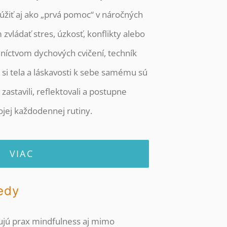
úžiť aj ako „prvá pomoc“ v náročných
zvládať stres, úzkosť, konflikty alebo
dníctvom dychových cvičení, techník
i tela a láskavosti k sebe samému sú
zastavili, reflektovali a postupne
ojej každodennej rutiny.
VIAC
iedy
rujú prax mindfulness aj mimo