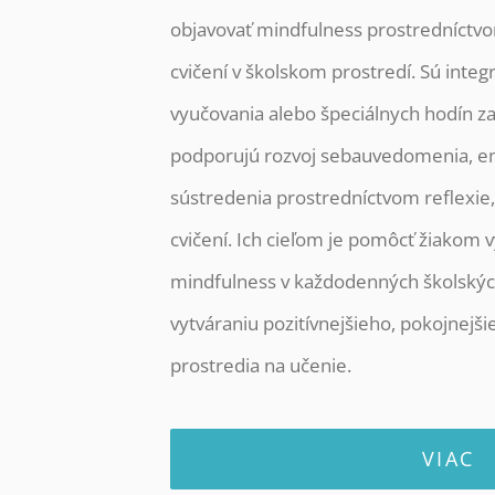
objavovať mindfulness prostredníctv
cvičení v školskom prostredí. Sú int
vyučovania alebo špeciálnych hodín z
podporujú rozvoj sebauvedomenia, em
sústredenia prostredníctvom reflexie,
cvičení. Ich cieľom je pomôcť žiakom v
mindfulness v každodenných školských 
vytváraniu pozitívnejšieho, pokojnejši
prostredia na učenie.
VIAC