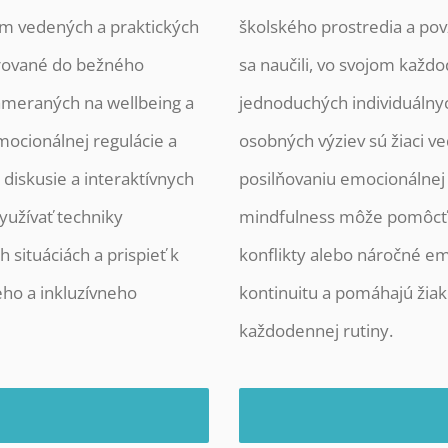
om vedených a praktických
školského prostredia a povz
egrované do bežného
sa naučili, vo svojom kaž
ameraných na wellbeing a
jednoduchých individuálnych
ocionálnej regulácie a
osobných výziev sú žiaci v
 diskusie a interaktívnych
posilňovaniu emocionálnej 
yužívať techniky
mindfulness môže pomôcť zv
situáciách a prispieť k
konflikty alebo náročné em
eho a inkluzívneho
kontinuitu a pomáhajú žiak
každodennej rutiny.