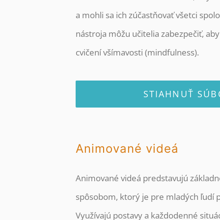
a mohli sa ich zúčastňovať všetci spo
nástroja môžu učitelia zabezpečiť, aby v
cvičení všímavosti (mindfulness).
STIAHNUŤ SÚB
Animované videá
Animované videá predstavujú základn
spôsobom, ktorý je pre mladých ľudí pr
Využívajú postavy a každodenné situác