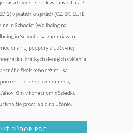
e zavádzanie techník všímavosti na 2.
 2) v piatich krajinách (CZ, SK, EL, IE,
eing in Schools“ (Wellbeing na
lbeing in Schools“ sa zameriava na
emocionálnej podpory a duševnej
Integráciou krátkych denných cvičení a
o bežného školského režimu sa
dporu vnútorného uvedomenia,
vzťahov, čím v konečnom dôsledku
uzívnejšie prostredie na učenie.
NUŤ SÚBOR PDF