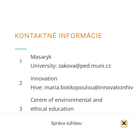
KONTAKTNÉ INFORMÁCIE
Masaryk
1
University:
zakova@ped.muni.cz
Innovation
2
Hive:
maria.botikopoulou@innovationhiv
Centre of environmental and
3
ethical education
Živica:
ruttkayova@zivica.sk
Správa súhlasu
University of Jyväskylä