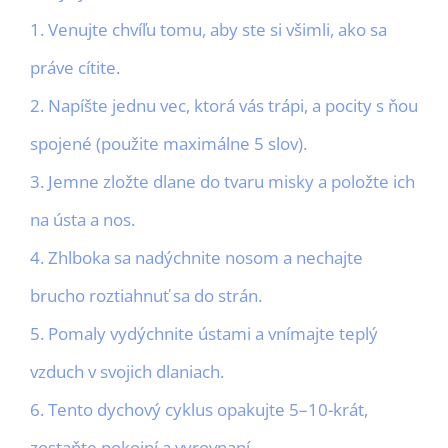
1. Venujte chvíľu tomu, aby ste si všimli, ako sa
práve cítite.
2. Napíšte jednu vec, ktorá vás trápi, a pocity s ňou
spojené (použite maximálne 5 slov).
3. Jemne zložte dlane do tvaru misky a položte ich
na ústa a nos.
4. Zhlboka sa nadýchnite nosom a nechajte
brucho roztiahnuť sa do strán.
5. Pomaly vydýchnite ústami a vnímajte teplý
vzduch v svojich dlaniach.
6. Tento dychový cyklus opakujte 5–10-krát,
zostaňte pokojní a vyrovnaní.