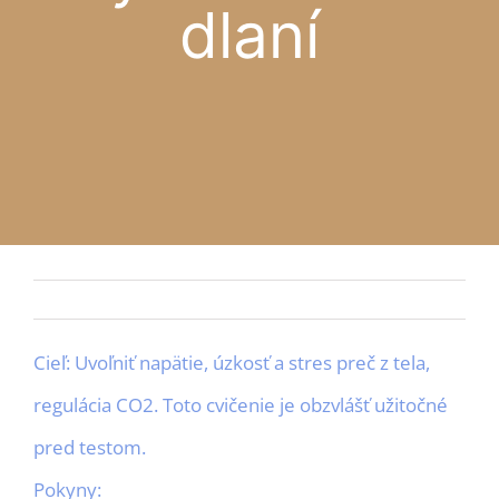
dlaní
APP
Slovak
KONTAKT
Cieľ: Uvoľniť napätie, úzkosť a stres preč z tela,
regulácia CO2. Toto cvičenie je obzvlášť užitočné
pred testom.
Pokyny: