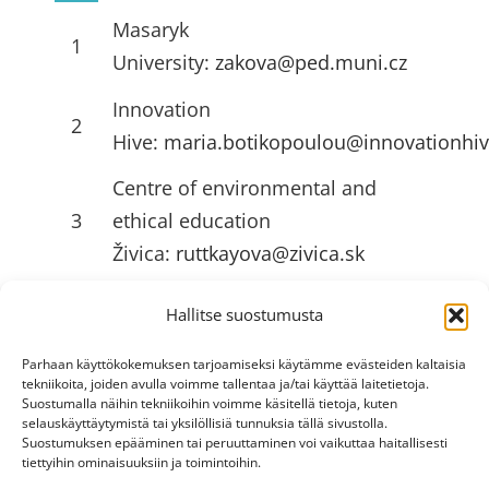
Masaryk
1
University:
zakova@ped.muni.cz
Innovation
2
Hive:
maria.botikopoulou@innovationhiv
Centre of environmental and
3
ethical education
Živica:
ruttkayova@zivica.sk
University of Jyväskylä
Hallitse suostumusta
4
(JYU):
emilia.l.ahlstrom@jyu.fi
Parhaan käyttökokemuksen tarjoamiseksi käytämme evästeiden kaltaisia
tekniikoita, joiden avulla voimme tallentaa ja/tai käyttää laitetietoja.
Suostumalla näihin tekniikoihin voimme käsitellä tietoja, kuten
HYÖDYLLISIÄ LINKKEJÄ
selauskäyttäytymistä tai yksilöllisiä tunnuksia tällä sivustolla.
Suostumuksen epääminen tai peruuttaminen voi vaikuttaa haitallisesti
tiettyihin ominaisuuksiin ja toimintoihin.