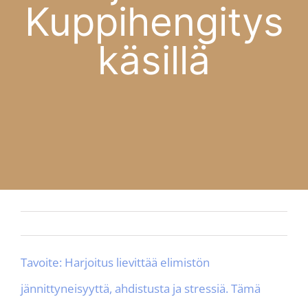
Kuppihengitys
APP
käsillä
Finnish
Ota yhteyttä
Tavoite: Harjoitus lievittää elimistön
jännittyneisyyttä, ahdistusta ja stressiä. Tämä