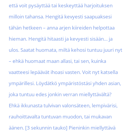
että voit pysäyttää tai keskeyttää harjoituksen
milloin tahansa. Hengitä kevyesti saapuaksesi
tähän hetkeen – anna arjen kiireiden helpottaa
hieman. Hengitä hitaasti ja kevyesti sisään… ja
ulos. Saatat huomata, miltä kehosi tuntuu juuri nyt
– ehkä huomaat maan allasi, tai sen, kuinka
vaatteesi lepäävät ihoasi vasten. Voit nyt katsella
ympärillesi. Löydätkö ympäristöstäsi yhden asian,
joka tuntuu edes jonkin verran miellyttävältä?
Ehkä ikkunasta tulvivan valonsäteen, lempivärisi,
rauhoittavalta tuntuvan muodon, tai mukavan
äänen. [3 sekunnin tauko] Pieninkin miellyttävä