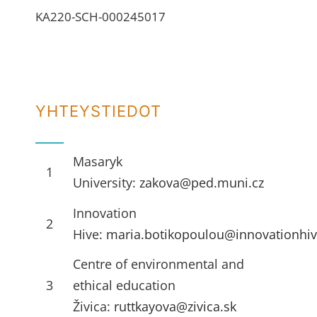
KA220-SCH-000245017
YHTEYSTIEDOT
Masaryk
1
University:
zakova@ped.muni.cz
Innovation
2
Hive:
maria.botikopoulou@innovationhiv
Centre of environmental and
3
ethical education
Živica:
ruttkayova@zivica.sk