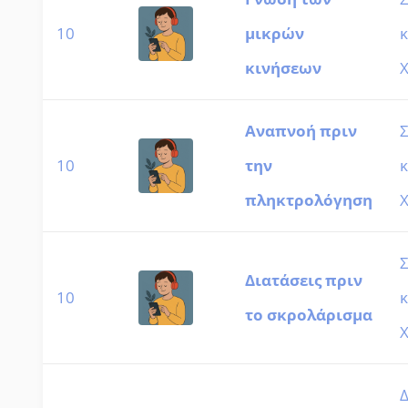
10
μικρών
κ
κινήσεων
Χ
Αναπνοή πριν
10
την
κ
πληκτρολόγηση
Χ
Διατάσεις πριν
10
κ
το σκρολάρισμα
Χ
Δ