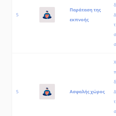
δ
Παράταση της
5
Δ
εκπνοής
τ
Χ
δ
5
Ασφαλής χώρος
Δ
τ