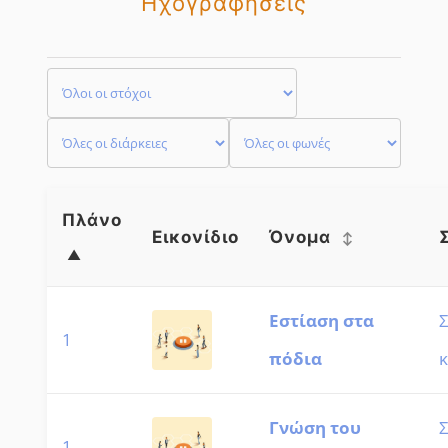
Ηχογραφήσεις
APP
Greek
ΕΠΙΚΟΙΝΩΝΙΑ
Πλάνο
Εικονίδιο
Όνομα
Εστίαση στα
1
πόδια
κ
Γνώση του
1