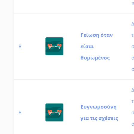
π
Δ
Γείωση όταν
τ
8
είσαι
θυμωμένος
σ
σ
Δ
τ
Ευγνωμοσύνη
8
για τις σχέσεις
σ