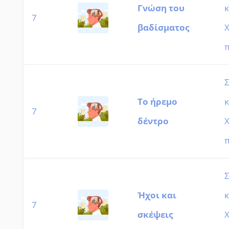
Γνώση του
κ
7
βαδίσματος
Χ
π
Το ήρεμο
κ
7
δέντρο
Χ
π
Ήχοι και
κ
7
σκέψεις
Χ