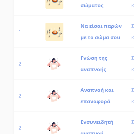
σώματος
κ
Να είσαι παρών
1
με το σώμα σου
κ
Γνώση της
2
αναπνοής
κ
Αναπνοή και
2
επαναφορά
κ
Ενσυνειδητή
2
αναπνοή
κ