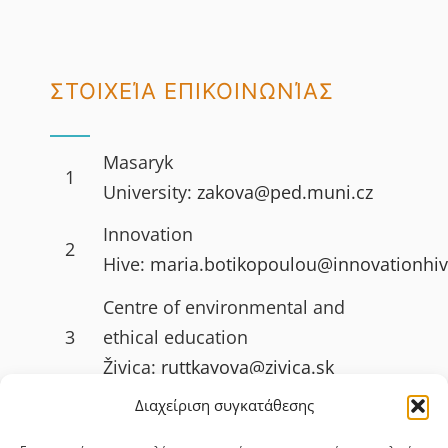
ΣΤΟΙΧΕΊΑ ΕΠΙΚΟΙΝΩΝΊΑΣ
Masaryk
1
University:
zakova@ped.muni.cz
Innovation
2
Hive:
maria.botikopoulou@innovationhiv
Centre of environmental and
3
ethical education
Živica:
ruttkayova@zivica.sk
Διαχείριση συγκατάθεσης
University of Jyväskylä
4
(JYU):
emilia.l.ahlstrom@jyu.fi