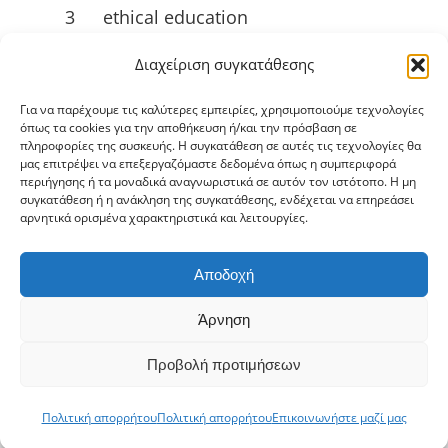
3
ethical education
Živica:
ruttkayova@zivica.sk
Διαχείριση συγκατάθεσης
University of Jyväskylä
4
Για να παρέχουμε τις καλύτερες εμπειρίες, χρησιμοποιούμε τεχνολογίες
(JYU):
emilia.l.ahlstrom@jyu.fi
όπως τα cookies για την αποθήκευση ή/και την πρόσβαση σε
πληροφορίες της συσκευής. Η συγκατάθεση σε αυτές τις τεχνολογίες θα
μας επιτρέψει να επεξεργαζόμαστε δεδομένα όπως η συμπεριφορά
περιήγησης ή τα μοναδικά αναγνωριστικά σε αυτόν τον ιστότοπο. Η μη
ΧΡΉΣΙΜΟΙ ΣΎΝΔΕΣΜΟΙ
συγκατάθεση ή η ανάκληση της συγκατάθεσης, ενδέχεται να επηρεάσει
αρνητικά ορισμένα χαρακτηριστικά και λειτουργίες.
Αποδοχή
Εναλλαγή
Άρνηση
πλοήγησης
Πολιτική απορρήτου
Προβολή προτιμήσεων
2026 -
Innovation Hive
- Όλα τα
Σχετικά με το
Πολιτική απορρήτου
Πολιτική απορρήτου
Επικοινωνήστε μαζί μας
δικαιώματα διατηρούνται