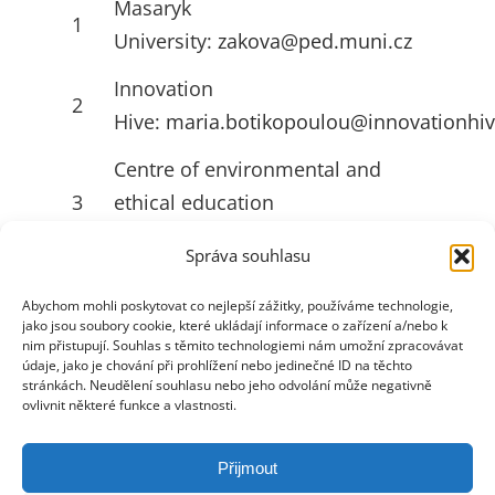
Masaryk
1
University:
zakova@ped.muni.cz
Innovation
2
Hive:
maria.botikopoulou@innovationhiv
Centre of environmental and
3
ethical education
Živica:
ruttkayova@zivica.sk
Správa souhlasu
University of Jyväskylä
4
Abychom mohli poskytovat co nejlepší zážitky, používáme technologie,
(JYU):
emilia.l.ahlstrom@jyu.fi
jako jsou soubory cookie, které ukládají informace o zařízení a/nebo k
nim přistupují. Souhlas s těmito technologiemi nám umožní zpracovávat
údaje, jako je chování při prohlížení nebo jedinečné ID na těchto
stránkách. Neudělení souhlasu nebo jeho odvolání může negativně
UŽITEČNÉ ODKAZY
ovlivnit některé funkce a vlastnosti.
Přijmout