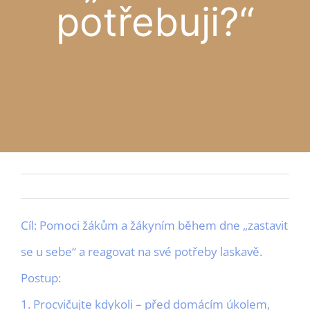
potřebuji?“
APP
Czech
ODESLAT
Cíl: Pomoci žákům a žákyním během dne „zastavit
se u sebe“ a reagovat na své potřeby laskavě.
Postup:
1. Procvičujte kdykoli – před domácím úkolem,