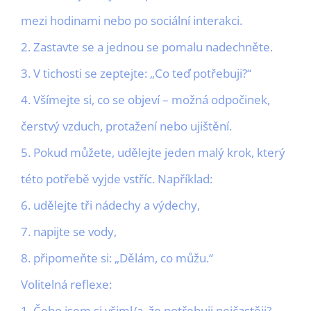
mezi hodinami nebo po sociální interakci.
2. Zastavte se a jednou se pomalu nadechněte.
3. V tichosti se zeptejte: „Co teď potřebuji?“
4. Všímejte si, co se objeví – možná odpočinek,
čerstvý vzduch, protažení nebo ujištění.
5. Pokud můžete, udělejte jeden malý krok, který
této potřebě vyjde vstříc. Například:
6. udělejte tři nádechy a výdechy,
7. napijte se vody,
8. připomeňte si: „Dělám, co můžu.“
Volitelná reflexe:
1. Čeho jsem si všiml/a, že potřebuji nejčastěji?