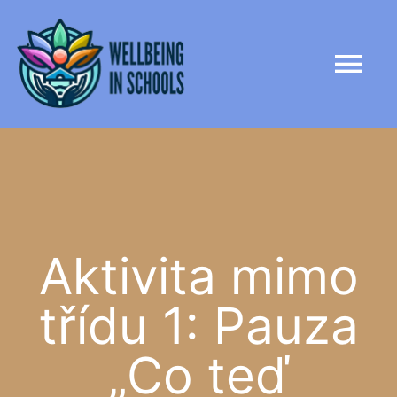
Přeskočit
na obsah
na
Pře
obsah
nav
DOMŮ
PROJEKT
PARTNEŘI
Aktivita mimo
třídu 1: Pauza
KNIHOVNA
„Co teď
NOVINKY