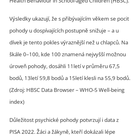
Health Behaviour in School-aged Children (HBSC).
Výsledky
ukazují
, že s přibývajícím věkem se pocit
pohody u dospívajících postupně snižuje – a u
dívek je tento pokles výraznější než u chlapců. Na
škále 0–100, kde 100 znamená nejvyšší možnou
úroveň pohody, dosáhli 11letí v průměru 67,5
bodů, 13letí 59,8 bodů a 15letí klesli na 55,9 bodů.
(Zdroj: HBSC Data Browser – WHO-5 Well-being
index)
Důležitost psychické pohody potvrzují i data z
PISA 2022
. Žáci a žákyně, kteří dokázali lépe