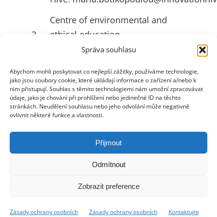
Hive:
maria.botikopoulou@innovationhiv
Centre of environmental and
3
ethical education
Správa souhlasu
Živica:
ruttkayova@zivica.sk
University of Jyväskylä
Abychom mohli poskytovat co nejlepší zážitky, používáme technologie,
4
jako jsou soubory cookie, které ukládají informace o zařízení a/nebo k
(JYU):
emilia.l.ahlstrom@jyu.fi
nim přistupují. Souhlas s těmito technologiemi nám umožní zpracovávat
údaje, jako je chování při prohlížení nebo jedinečné ID na těchto
stránkách. Neudělení souhlasu nebo jeho odvolání může negativně
ovlivnit některé funkce a vlastnosti.
UŽITEČNÉ ODKAZY
Přijmout
Odmítnout
Přepínání
navigace
Zobrazit preference
Zásady ochrany osobních údajů
Zásady ochrany osobních
Zásady ochrany osobních
Kontaktujte