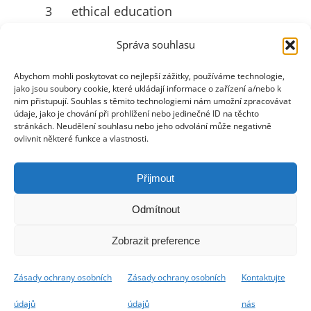
3
ethical education
Živica:
ruttkayova@zivica.sk
Správa souhlasu
University of Jyväskylä
4
Abychom mohli poskytovat co nejlepší zážitky, používáme technologie,
(JYU):
emilia.l.ahlstrom@jyu.fi
jako jsou soubory cookie, které ukládají informace o zařízení a/nebo k
nim přistupují. Souhlas s těmito technologiemi nám umožní zpracovávat
údaje, jako je chování při prohlížení nebo jedinečné ID na těchto
stránkách. Neudělení souhlasu nebo jeho odvolání může negativně
UŽITEČNÉ ODKAZY
ovlivnit některé funkce a vlastnosti.
Přijmout
Přepínání
Odmítnout
navigace
Zásady ochrany osobních údajů
Zobrazit preference
2026 -
Innovation Hive
- Všechna práva
Zásady ochrany osobních
Zásady ochrany osobních
Kontaktujte
O stránkách
vyhrazena
údajů
údajů
nás