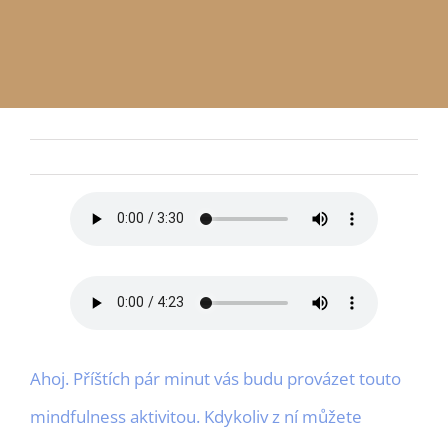
APP
Czech
ODESLAT
Ahoj. Příštích pár minut vás budu provázet touto
mindfulness aktivitou. Kdykoliv z ní můžete