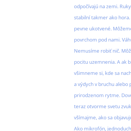
odpočívajú na zemi. Ruk
stabilní takmer ako hora.
pevne ukotvené. Môžeme p
povrchom pod nami. Váhu 
Nemusíme robiť nič. Môž
pocitu uzemnenia. A ak b
všimneme si, kde sa nac
a výdych v bruchu alebo p
prirodzenom rytme. Dovoľm
teraz otvorme svetu zvuko
všímajme, ako sa objavuj
Ako mikrofón, jednoduch