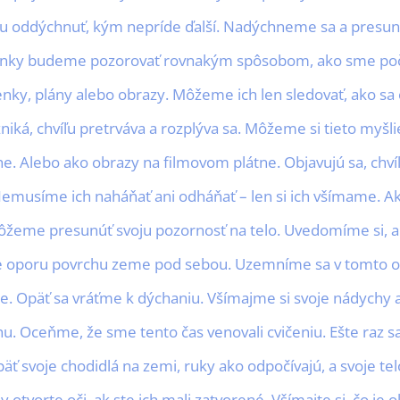
hu oddýchnuť, kým nepríde ďalší. Nadýchneme sa a presun
ienky budeme pozorovať rovnakým spôsobom, ako sme počú
ky, plány alebo obrazy. Môžeme ich len sledovať, ako sa 
niká, chvíľu pretrváva a rozplýva sa. Môžeme si tieto myšl
e. Alebo ako obrazy na filmovom plátne. Objavujú sa, chví
emusíme ich naháňať ani odháňať – len si ich všímame. Ak
ôžeme presunúť svoju pozornosť na telo. Uvedomíme si, a
 oporu povrchu zeme pod sebou. Uzemníme sa v tomto o
. Opäť sa vráťme k dýchaniu. Všímajme si svoje nádychy 
. Oceňme, že sme tento čas venovali cvičeniu. Ešte raz s
äť svoje chodidlá na zemi, ruky ako odpočívajú, a svoje tel
otvorte oči, ak ste ich mali zatvorené. Všímajte si, čo je o