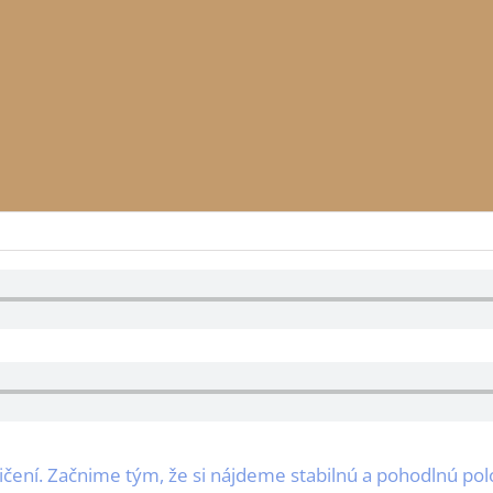
vičení. Začnime tým, že si nájdeme stabilnú a pohodlnú po