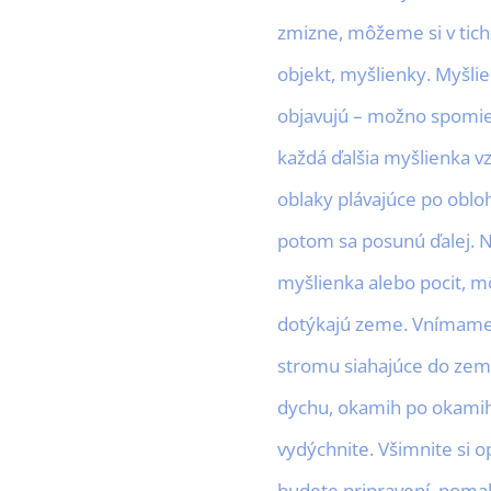
zmizne, môžeme si v tic
objekt, myšlienky. Myšl
objavujú – možno spomien
každá ďalšia myšlienka vz
oblaky plávajúce po obloh
potom sa posunú ďalej. N
myšlienka alebo pocit, m
dotýkajú zeme. Vnímame
stromu siahajúce do zeme
dychu, okamih po okamihu
vydýchnite. Všimnite si op
budete pripravení, pomaly 