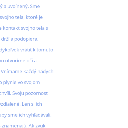
ý a uvoľnený. Sme
vojho tela, ktoré je
kontakt svojho tela s
 drží a podopiera.
ykoľvek vrátiť k tomuto
o otvoríme oči a
u. Vnímame každý nádych
ko plynie vo svojom
hvíli. Svoju pozornosť
dialené. Len si ich
by sme ich vyhľadávali.
o znamenajú. Ak zvuk