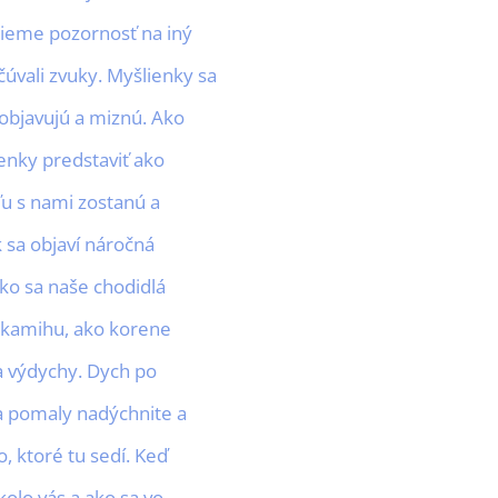
ieme pozornosť na iný
vali zvuky. Myšlienky sa
objavujú a miznú. Ako
ienky predstaviť ako
ľu s nami zostanú a
 sa objaví náročná
ko sa naše chodidlá
kamihu, ako korene
a výdychy. Dych po
a pomaly nadýchnite a
o, ktoré tu sedí. Keď
kolo vás a ako sa vo