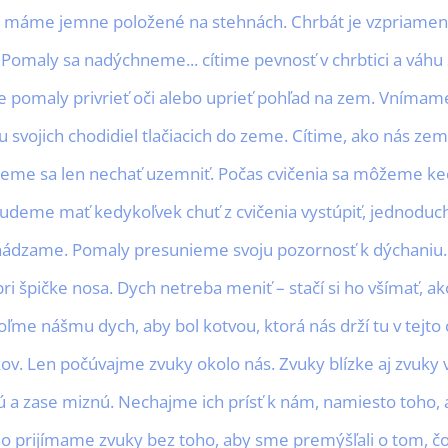
y máme jemne položené na stehnách. Chrbát je vzpriamen
 Pomaly sa nadýchneme... cítime pevnosť v chrbtici a váhu s
omaly privrieť oči alebo uprieť pohľad na zem. Vnímame 
svojich chodidiel tlačiacich do zeme. Cítime, ako nás zem
eme sa len nechať uzemniť. Počas cvičenia sa môžeme ked
udeme mať kedykoľvek chuť z cvičenia vystúpiť, jednoduch
hádzame. Pomaly presunieme svoju pozornosť k dýchani
ri špičke nosa. Dych netreba meniť – stačí si ho všímať, a
e nášmu dych, aby bol kotvou, ktorá nás drží tu v tejto c
v. Len počúvajme zvuky okolo nás. Zvuky blízke aj zvuky vz
ú a zase miznú. Nechajme ich prísť k nám, namiesto toho, a
o prijímame zvuky bez toho, aby sme premýšľali o tom, č