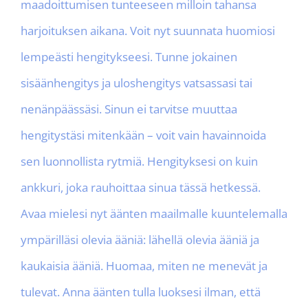
maadoittumisen tunteeseen milloin tahansa
harjoituksen aikana. Voit nyt suunnata huomiosi
lempeästi hengitykseesi. Tunne jokainen
sisäänhengitys ja uloshengitys vatsassasi tai
nenänpäässäsi. Sinun ei tarvitse muuttaa
hengitystäsi mitenkään – voit vain havainnoida
sen luonnollista rytmiä. Hengityksesi on kuin
ankkuri, joka rauhoittaa sinua tässä hetkessä.
Avaa mielesi nyt äänten maailmalle kuuntelemalla
ympärilläsi olevia ääniä: lähellä olevia ääniä ja
kaukaisia ääniä. Huomaa, miten ne menevät ja
tulevat. Anna äänten tulla luoksesi ilman, että