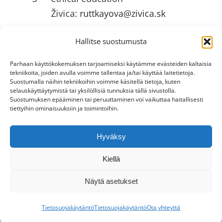
Živica:
ruttkayova@zivica.sk
University of Jyväskylä
Hallitse suostumusta
4
(JYU):
emilia.l.ahlstrom@jyu.fi
Parhaan käyttökokemuksen tarjoamiseksi käytämme evästeiden kaltaisia
tekniikoita, joiden avulla voimme tallentaa ja/tai käyttää laitetietoja.
Suostumalla näihin tekniikoihin voimme käsitellä tietoja, kuten
HYÖDYLLISIÄ LINKKEJÄ
selauskäyttäytymistä tai yksilöllisiä tunnuksia tällä sivustolla.
Suostumuksen epääminen tai peruuttaminen voi vaikuttaa haitallisesti
tiettyihin ominaisuuksiin ja toimintoihin.
Hyväksy
Toggle
Navigation
Kiellä
Tietosuojakäytäntö
Näytä asetukset
2026 -
Innovation Hive
- Kaikki oikeudet
Tietoja
pidätetään
Tietosuojakäytäntö
Tietosuojakäytäntö
Ota yhteyttä