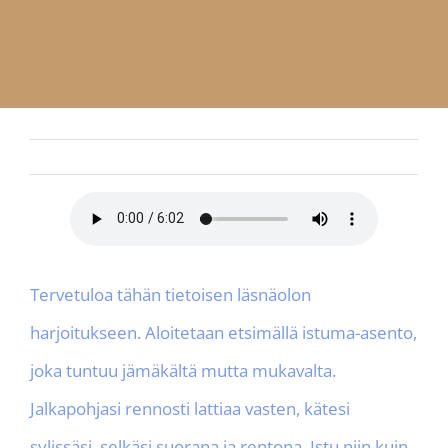
APP
Finnish
Ota yhteyttä
Tervetuloa tähän tietoisen läsnäolon
harjoitukseen. Aloitetaan etsimällä istuma-asento,
joka tuntuu jämäkältä mutta mukavalta.
Jalkapohjasi rennosti lattiaa vasten, kätesi
sylissäsi, selkäsi suorana ja rentona. Istu niin kuin