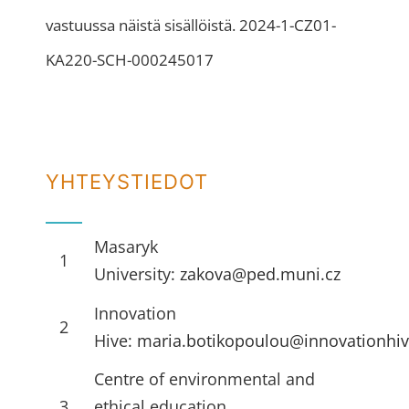
vastuussa näistä sisällöistä. 2024-1-CZ01-
KA220-SCH-000245017
YHTEYSTIEDOT
Masaryk
1
University:
zakova@ped.muni.cz
Innovation
2
Hive:
maria.botikopoulou@innovationhiv
Centre of environmental and
3
ethical education