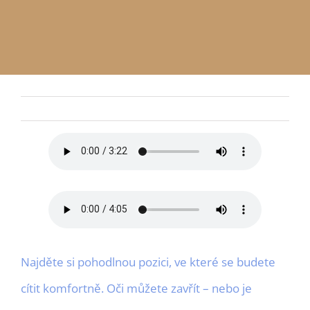
APP
Czech
ODESLAT
Najděte si pohodlnou pozici, ve které se budete
cítit komfortně. Oči můžete zavřít – nebo je